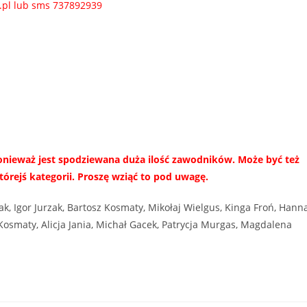
y.pl lub sms 737892939
nieważ jest spodziewana duża ilość zawodników. Może być też
órejś kategorii. Proszę wziąć to pod uwagę.
ak, Igor Jurzak, Bartosz Kosmaty, Mikołaj Wielgus, Kinga Froń, Hann
a Kosmaty, Alicja Jania, Michał Gacek, Patrycja Murgas, Magdalena