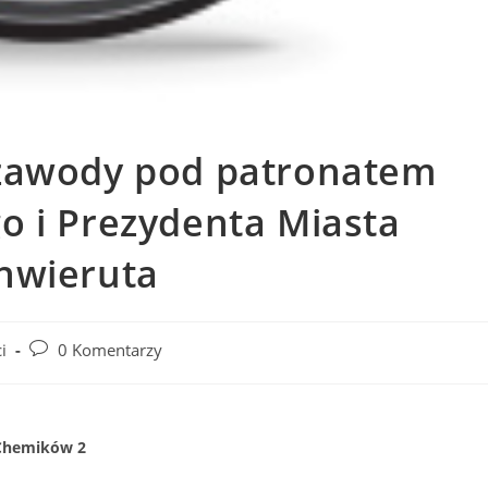
 zawody pod patronatem
o i Prezydenta Miasta
hwieruta
i
0 Komentarzy
 Chemików 2